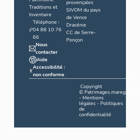
provençales
Traditions et
SIVOM du pays
Inventaire
de Vence
Téléphone :
Dracénie
04 88 10 76
CC de Serre-
66
Ponçon
Nous
contacter
Aide
Accessibilité :
non conforme
Copyright
©
Patrimages.maregionsud
-
Mentions
légales
-
Politiques
de
confidentialité