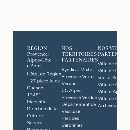
RÉGION
NOS
NOS VILLES
Provence-
TERRITOIRES
PARTENAIR
Alpes-Côte
PARTENAIRES
Ville de Nice
d'Azur
Syndicat Mixte
Ville de l'Isle-
Hôtel de Région
Provence Verte
sur-la-Sorgue
- 27 place Jules
Verdon
Ville de Grasse
Guesde -
CC Alpes
Ville d'Apt
13481
Provence Verdon
Ville de Cannes
Marseille
Département de
Archives
Direction de la
Vaucluse
Culture -
Parc des
Service
Baronnies
Patrimoine