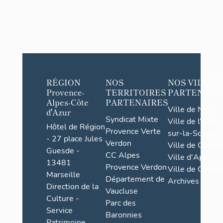
RÉGION
NOS
NOS VILLES
Provence-
TERRITOIRES
PARTENAIR
Alpes-Côte
PARTENAIRES
Ville de Nice
d'Azur
Syndicat Mixte
Ville de l'Isle-
Hôtel de Région
Provence Verte
sur-la-Sorgue
- 27 place Jules
Verdon
Ville de Grasse
Guesde -
CC Alpes
Ville d'Apt
13481
Provence Verdon
Ville de Cannes
Marseille
Département de
Archives
Direction de la
Vaucluse
Culture -
Parc des
Service
Baronnies
Patrimoine