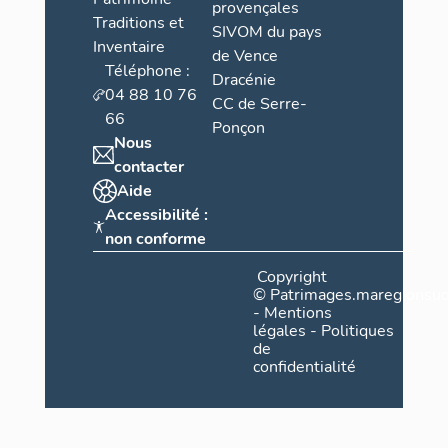
provençales
Traditions et
SIVOM du pays
Inventaire
de Vence
Téléphone :
Dracénie
04 88 10 76
CC de Serre-
66
Ponçon
Nous
contacter
Aide
Accessibilité :
non conforme
Copyright
©
Patrimages.maregionsud
-
Mentions
légales
-
Politiques
de
confidentialité