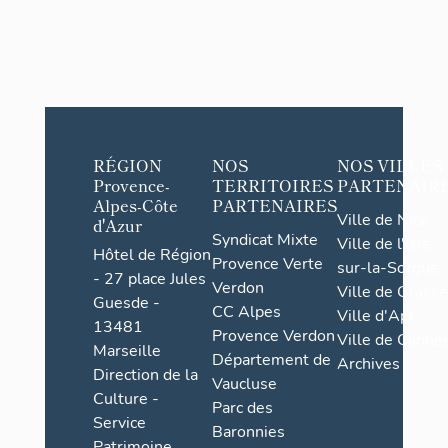
RÉGION
NOS
NOS VILLES
Provence-
TERRITOIRES
PARTENAIR
Alpes-Côte
PARTENAIRES
Ville de Nice
d'Azur
Syndicat Mixte
Ville de l'Isle-
Hôtel de Région
Provence Verte
sur-la-Sorgue
- 27 place Jules
Verdon
Ville de Grasse
Guesde -
CC Alpes
Ville d'Apt
13481
Provence Verdon
Ville de Cannes
Marseille
Département de
Archives
Direction de la
Vaucluse
Culture -
Parc des
Service
Baronnies
Patrimoine