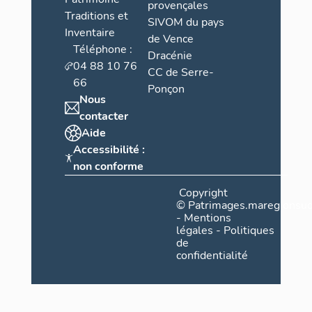
provençales
Traditions et
SIVOM du pays
Inventaire
de Vence
Téléphone :
Dracénie
04 88 10 76
CC de Serre-
66
Ponçon
Nous
contacter
Aide
Accessibilité :
non conforme
Copyright
©
Patrimages.maregionsud
-
Mentions
légales
-
Politiques
de
confidentialité