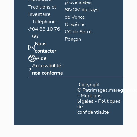
provençales
Traditions et
SIVOM du pays
Inventaire
de Vence
Téléphone :
Dracénie
04 88 10 76
CC de Serre-
66
Ponçon
Nous
contacter
Aide
Accessibilité :
non conforme
Copyright
©
Patrimages.maregionsud
-
Mentions
légales
-
Politiques
de
confidentialité