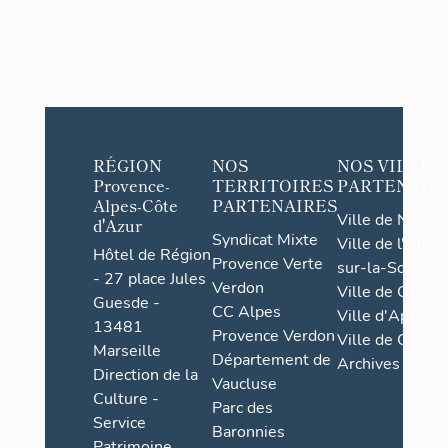
RÉGION
NOS
NOS VILLES
Provence-
TERRITOIRES
PARTENAIR
Alpes-Côte
PARTENAIRES
Ville de Nice
d'Azur
Syndicat Mixte
Ville de l'Isle-
Hôtel de Région
Provence Verte
sur-la-Sorgue
- 27 place Jules
Verdon
Ville de Grasse
Guesde -
CC Alpes
Ville d'Apt
13481
Provence Verdon
Ville de Cannes
Marseille
Département de
Archives
Direction de la
Vaucluse
Culture -
Parc des
Service
Baronnies
Patrimoine