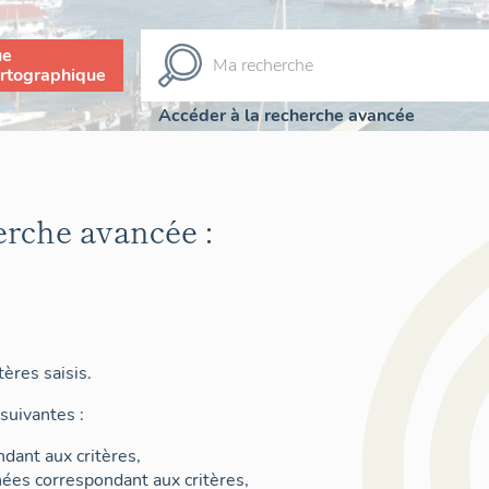
ue
rtographique
Accéder à la recherche avancée
erche avancée :
ères saisis.
suivantes :
dant aux critères,
nées correspondant aux critères,