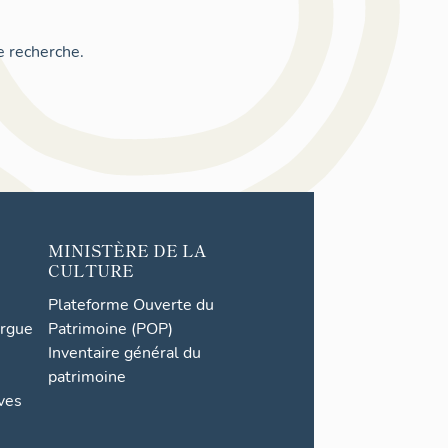
e recherche.
MINISTÈRE DE LA
CULTURE
Plateforme Ouverte du
orgue
Patrimoine (POP)
Inventaire général du
patrimoine
ives