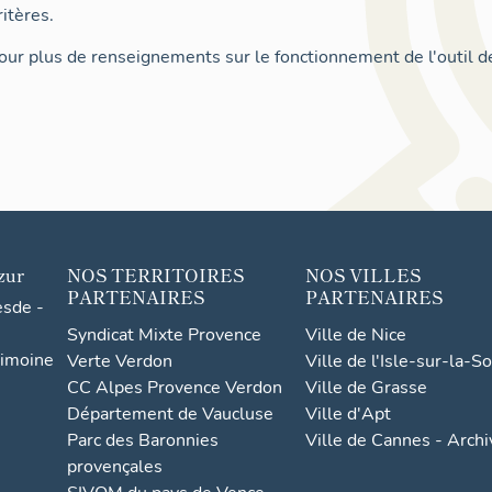
itères.
ur plus de renseignements sur le fonctionnement de l'outil d
zur
NOS TERRITOIRES
NOS VILLES
PARTENAIRES
PARTENAIRES
esde -
Syndicat Mixte Provence
Ville de Nice
rimoine
Verte Verdon
Ville de l'Isle-sur-la-S
CC Alpes Provence Verdon
Ville de Grasse
Département de Vaucluse
Ville d'Apt
Parc des Baronnies
Ville de Cannes - Arch
provençales