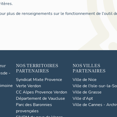
itères.
ur plus de renseignements sur le fonctionnement de l'outil d
zur
NOS TERRITOIRES
NOS VILLES
PARTENAIRES
PARTENAIRES
esde -
Syndicat Mixte Provence
Ville de Nice
rimoine
Verte Verdon
Ville de l'Isle-sur-la-S
CC Alpes Provence Verdon
Ville de Grasse
Département de Vaucluse
Ville d'Apt
Parc des Baronnies
Ville de Cannes - Arch
provençales