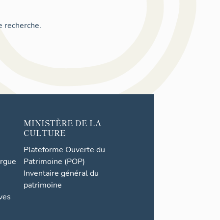
e recherche.
MINISTÈRE DE LA
CULTURE
Plateforme Ouverte du
orgue
Patrimoine (POP)
Inventaire général du
patrimoine
ives