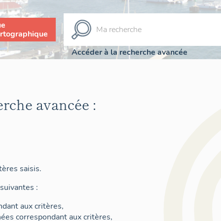
ue
rtographique
Accéder à la recherche avancée
erche avancée :
ères saisis.
suivantes :
dant aux critères,
nées correspondant aux critères,