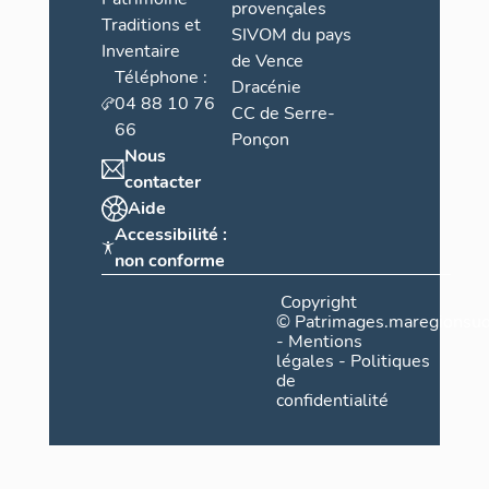
provençales
Traditions et
SIVOM du pays
Inventaire
de Vence
Téléphone :
Dracénie
04 88 10 76
CC de Serre-
66
Ponçon
Nous
contacter
Aide
Accessibilité :
non conforme
Copyright
©
Patrimages.maregionsud
-
Mentions
légales
-
Politiques
de
confidentialité