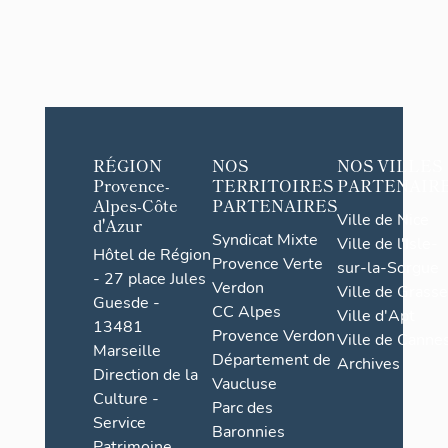
RÉGION
NOS
NOS VILLES
Provence-
TERRITOIRES
PARTENAIR
Alpes-Côte
PARTENAIRES
Ville de Nice
d'Azur
Syndicat Mixte
Ville de l'Isle-
Hôtel de Région
Provence Verte
sur-la-Sorgue
- 27 place Jules
Verdon
Ville de Grasse
Guesde -
CC Alpes
Ville d'Apt
13481
Provence Verdon
Ville de Cannes
Marseille
Département de
Archives
Direction de la
Vaucluse
Culture -
Parc des
Service
Baronnies
Patrimoine