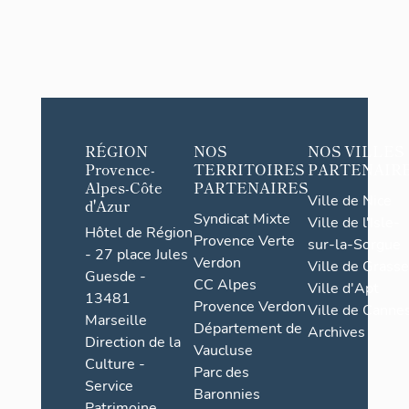
RÉGION
NOS
NOS VILLES
Provence-
TERRITOIRES
PARTENAIR
Alpes-Côte
PARTENAIRES
Ville de Nice
d'Azur
Syndicat Mixte
Ville de l'Isle-
Hôtel de Région
Provence Verte
sur-la-Sorgue
- 27 place Jules
Verdon
Ville de Grasse
Guesde -
CC Alpes
Ville d'Apt
13481
Provence Verdon
Ville de Cannes
Marseille
Département de
Archives
Direction de la
Vaucluse
Culture -
Parc des
Service
Baronnies
Patrimoine