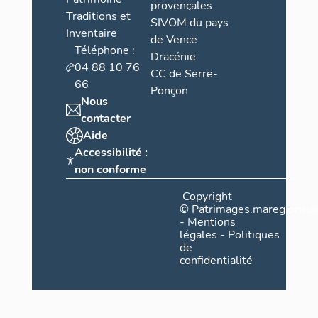
provençales
Traditions et
SIVOM du pays
Inventaire
de Vence
Téléphone :
Dracénie
04 88 10 76
CC de Serre-
66
Ponçon
Nous
contacter
Aide
Accessibilité :
non conforme
Copyright
©
Patrimages.maregionsud
-
Mentions
légales
-
Politiques
de
confidentialité