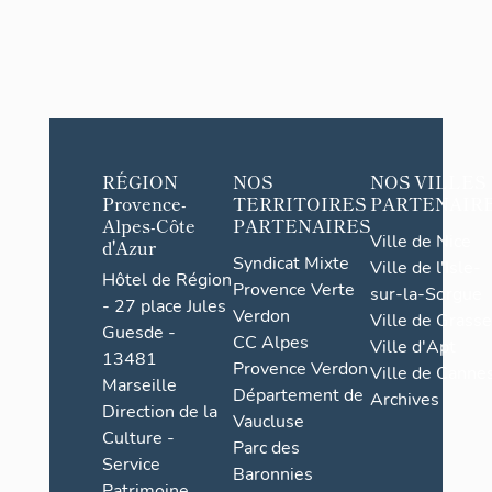
RÉGION
NOS
NOS VILLES
Provence-
TERRITOIRES
PARTENAIR
Alpes-Côte
PARTENAIRES
Ville de Nice
d'Azur
Syndicat Mixte
Ville de l'Isle-
Hôtel de Région
Provence Verte
sur-la-Sorgue
- 27 place Jules
Verdon
Ville de Grasse
Guesde -
CC Alpes
Ville d'Apt
13481
Provence Verdon
Ville de Cannes
Marseille
Département de
Archives
Direction de la
Vaucluse
Culture -
Parc des
Service
Baronnies
Patrimoine