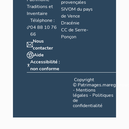
provençales
Traditions et
SIVOM du pays
Inventaire
de Vence
Téléphone :
Dracénie
04 88 10 76
CC de Serre-
66
Ponçon
Nous
contacter
Aide
Accessibilité :
non conforme
Copyright
©
Patrimages.maregionsud
-
Mentions
légales
-
Politiques
de
confidentialité