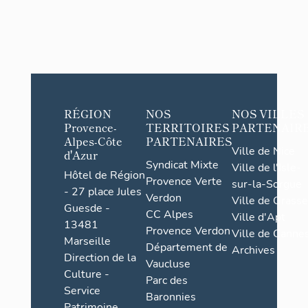
RÉGION
NOS
NOS VILLES
Provence-
TERRITOIRES
PARTENAIR
Alpes-Côte
PARTENAIRES
Ville de Nice
d'Azur
Syndicat Mixte
Ville de l'Isle-
Hôtel de Région
Provence Verte
sur-la-Sorgue
- 27 place Jules
Verdon
Ville de Grasse
Guesde -
CC Alpes
Ville d'Apt
13481
Provence Verdon
Ville de Cannes
Marseille
Département de
Archives
Direction de la
Vaucluse
Culture -
Parc des
Service
Baronnies
Patrimoine