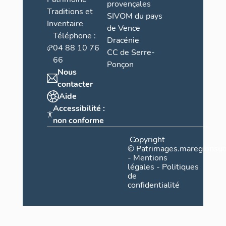
provençales
Traditions et
SIVOM du pays
Inventaire
de Vence
Téléphone :
Dracénie
04 88 10 76
CC de Serre-
66
Ponçon
Nous
contacter
Aide
Accessibilité :
non conforme
Copyright
©
Patrimages.maregionsud
-
Mentions
légales
-
Politiques
de
confidentialité