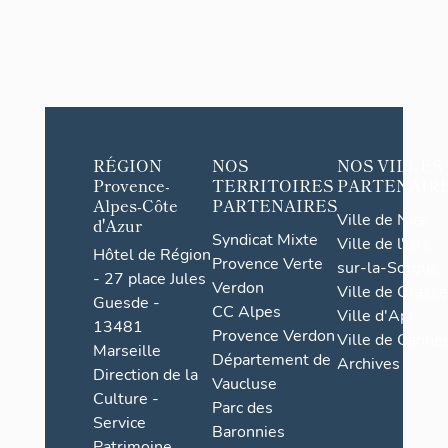
RÉGION
NOS
NOS VILLES
Provence-
TERRITOIRES
PARTENAIR
Alpes-Côte
PARTENAIRES
Ville de Nice
d'Azur
Syndicat Mixte
Ville de l'Isle-
Hôtel de Région
Provence Verte
sur-la-Sorgue
- 27 place Jules
Verdon
Ville de Grasse
Guesde -
CC Alpes
Ville d'Apt
13481
Provence Verdon
Ville de Cannes
Marseille
Département de
Archives
Direction de la
Vaucluse
Culture -
Parc des
Service
Baronnies
Patrimoine