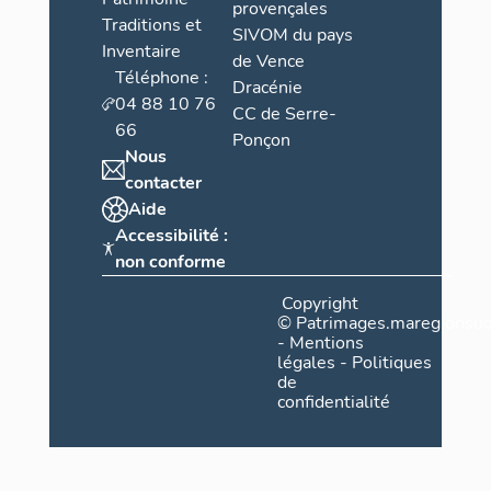
provençales
Traditions et
SIVOM du pays
Inventaire
de Vence
Téléphone :
Dracénie
04 88 10 76
CC de Serre-
66
Ponçon
Nous
contacter
Aide
Accessibilité :
non conforme
Copyright
©
Patrimages.maregionsud
-
Mentions
légales
-
Politiques
de
confidentialité