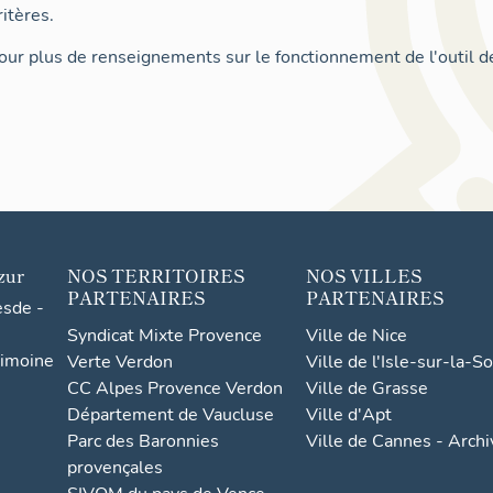
itères.
ur plus de renseignements sur le fonctionnement de l'outil d
zur
NOS TERRITOIRES
NOS VILLES
PARTENAIRES
PARTENAIRES
esde -
Syndicat Mixte Provence
Ville de Nice
rimoine
Verte Verdon
Ville de l'Isle-sur-la-S
CC Alpes Provence Verdon
Ville de Grasse
Département de Vaucluse
Ville d'Apt
Parc des Baronnies
Ville de Cannes - Arch
provençales