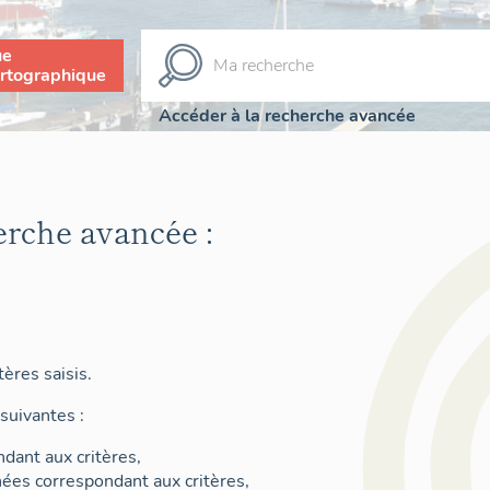
ue
rtographique
Accéder à la recherche avancée
erche avancée :
ères saisis.
suivantes :
dant aux critères,
nées correspondant aux critères,