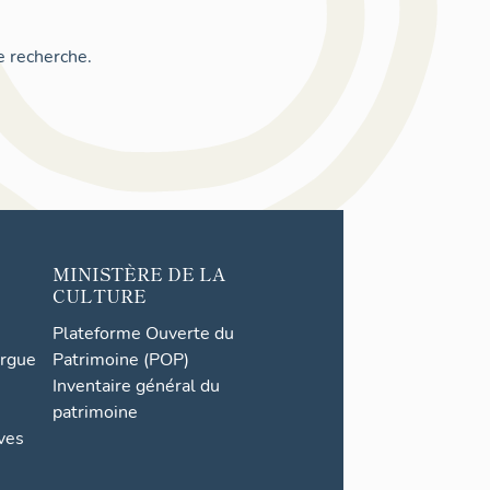
e recherche.
MINISTÈRE DE LA
CULTURE
Plateforme Ouverte du
orgue
Patrimoine (POP)
Inventaire général du
patrimoine
ives