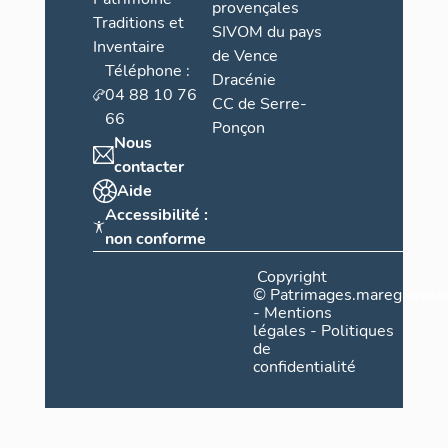
provençales
Traditions et
SIVOM du pays
Inventaire
de Vence
Téléphone :
Dracénie
04 88 10 76
CC de Serre-
66
Ponçon
Nous
contacter
Aide
Accessibilité :
non conforme
Copyright
©
Patrimages.maregionsud
-
Mentions
légales
-
Politiques
de
confidentialité