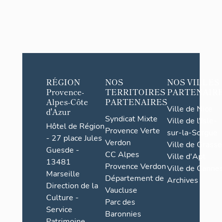
RÉGION
NOS
NOS VILLES
Provence-
TERRITOIRES
PARTENAIR
Alpes-Côte
PARTENAIRES
Ville de Nice
d'Azur
Syndicat Mixte
Ville de l'Isle-
Hôtel de Région
Provence Verte
sur-la-Sorgue
- 27 place Jules
Verdon
Ville de Grasse
Guesde -
CC Alpes
Ville d'Apt
13481
Provence Verdon
Ville de Cannes
Marseille
Département de
Archives
Direction de la
Vaucluse
Culture -
Parc des
Service
Baronnies
Patrimoine