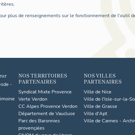
itères.
ur plus de renseignements sur le fonctionnement de l'outil d
zur
NOS TERRITOIRES
NOS VILLES
PARTENAIRES
PARTENAIRES
esde -
Syndicat Mixte Provence
Ville de Nice
rimoine
Verte Verdon
Ville de l'Isle-sur-la-S
CC Alpes Provence Verdon
Ville de Grasse
Département de Vaucluse
Ville d'Apt
Parc des Baronnies
Ville de Cannes - Arch
provençales