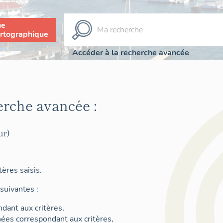
ue
rtographique
Accéder à la recherche avancée
erche avancée :
ur)
ères saisis.
suivantes :
dant aux critères,
nées correspondant aux critères,