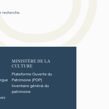
e recherche.
MINISTÈRE DE LA
CULTURE
Plateforme Ouverte du
orgue
Patrimoine (POP)
Inventaire général du
patrimoine
ives