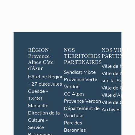
RÉGION
NOS
NOS VILLES
Provence-
TERRITOIRES
PARTENAIR
Alpes-Côte
PARTENAIRES
Ville de Nice
d'Azur
Syndicat Mixte
Ville de l'Isle-
Hôtel de Région
Provence Verte
sur-la-Sorgue
- 27 place Jules
Verdon
Ville de Grasse
Guesde -
CC Alpes
Ville d'Apt
13481
Provence Verdon
Ville de Cannes
Marseille
Département de
Archives
Direction de la
Vaucluse
Culture -
Parc des
Service
Baronnies
Patrimoine