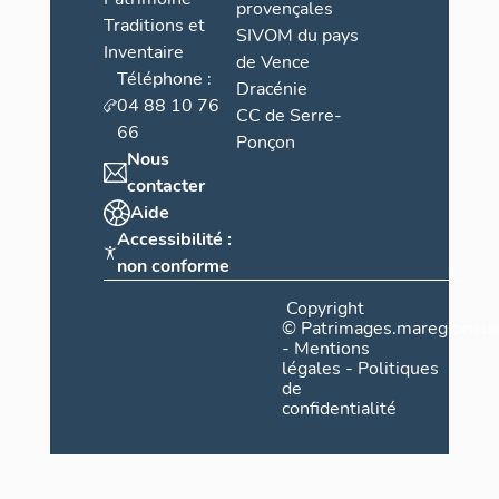
provençales
Traditions et
SIVOM du pays
Inventaire
de Vence
Téléphone :
Dracénie
04 88 10 76
CC de Serre-
66
Ponçon
Nous
contacter
Aide
Accessibilité :
non conforme
Copyright
©
Patrimages.maregionsud
-
Mentions
légales
-
Politiques
de
confidentialité