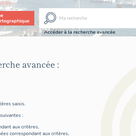
ue
rtographique
Accéder à la recherche avancée
erche avancée :
ères saisis.
suivantes :
dant aux critères,
nées correspondant aux critères,