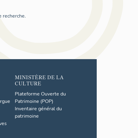
e recherche.
MINISTÈRE DE LA
CULTURE
Plateforme Ouverte du
orgue
Patrimoine (POP)
Inventaire général du
patrimoine
ives