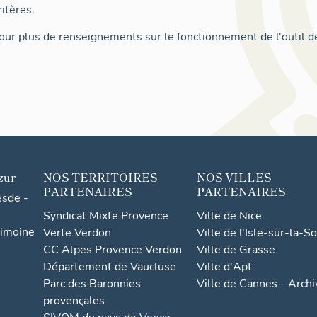
itères.
ur plus de renseignements sur le fonctionnement de l'outil d
zur
NOS TERRITOIRES
NOS VILLES
PARTENAIRES
PARTENAIRES
esde -
Syndicat Mixte Provence
Ville de Nice
rimoine
Verte Verdon
Ville de l'Isle-sur-la-S
CC Alpes Provence Verdon
Ville de Grasse
Département de Vaucluse
Ville d'Apt
Parc des Baronnies
Ville de Cannes - Arch
provençales