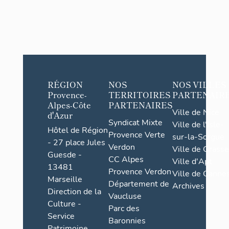
RÉGION
NOS
NOS VILLES
Provence-
TERRITOIRES
PARTENAIR
Alpes-Côte
PARTENAIRES
Ville de Nice
d'Azur
Syndicat Mixte
Ville de l'Isle-
Hôtel de Région
Provence Verte
sur-la-Sorgue
- 27 place Jules
Verdon
Ville de Grasse
Guesde -
CC Alpes
Ville d'Apt
13481
Provence Verdon
Ville de Cannes
Marseille
Département de
Archives
Direction de la
Vaucluse
Culture -
Parc des
Service
Baronnies
Patrimoine