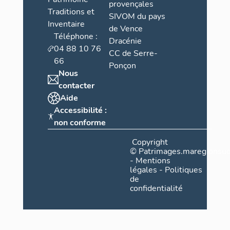
provençales
Traditions et
SIVOM du pays
Inventaire
de Vence
Téléphone :
Dracénie
04 88 10 76
CC de Serre-
66
Ponçon
Nous
contacter
Aide
Accessibilité :
non conforme
Copyright
©
Patrimages.maregionsud
-
Mentions
légales
-
Politiques
de
confidentialité