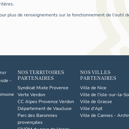
itères.
ur plus de renseignements sur le fonctionnement de l'outil d
zur
NOS TERRITOIRES
NOS VILLES
PARTENAIRES
PARTENAIRES
esde -
Syndicat Mixte Provence
Ville de Nice
rimoine
Verte Verdon
Ville de l'Isle-sur-la-S
CC Alpes Provence Verdon
Ville de Grasse
Département de Vaucluse
Ville d'Apt
Parc des Baronnies
Ville de Cannes - Arch
provençales