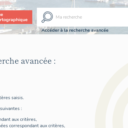
ue
rtographique
Accéder à la recherche avancée
erche avancée :
ères saisis.
suivantes :
dant aux critères,
nées correspondant aux critères,