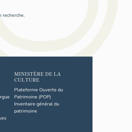
e recherche.
MINISTÈRE DE LA
CULTURE
Plateforme Ouverte du
orgue
Patrimoine (POP)
Inventaire général du
patrimoine
ives