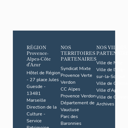
RÉGION
NOS
NOS VILLES
Provence-
TERRITOIRES
PARTENAIR
Alpes-Côte
PARTENAIRES
Ville de Nice
d'Azur
Syndicat Mixte
Ville de l'Isle-
Hôtel de Région
Provence Verte
sur-la-Sorgue
- 27 place Jules
Verdon
Ville de Grasse
Guesde -
CC Alpes
Ville d'Apt
13481
Provence Verdon
Ville de Cannes
Marseille
Département de
Archives
Direction de la
Vaucluse
Culture -
Parc des
Service
Baronnies
Patrimoine