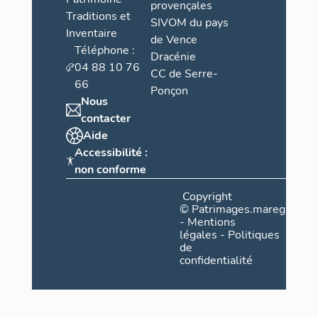
provençales
Traditions et
SIVOM du pays
Inventaire
de Vence
Téléphone :
Dracénie
04 88 10 76
CC de Serre-
66
Ponçon
Nous
contacter
Aide
Accessibilité :
non conforme
Copyright
©
Patrimages.maregionsud
-
Mentions
légales
-
Politiques
de
confidentialité