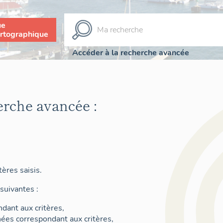
ue
rtographique
Accéder à la recherche avancée
erche avancée :
ères saisis.
suivantes :
dant aux critères,
nées correspondant aux critères,