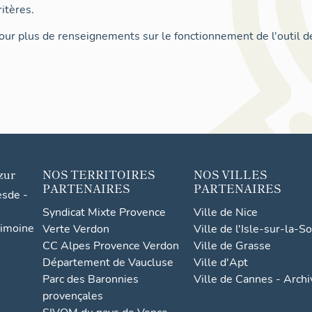
itères.
ur plus de renseignements sur le fonctionnement de l'outil d
zur
NOS TERRITOIRES
NOS VILLES
PARTENAIRES
PARTENAIRES
esde -
Syndicat Mixte Provence
Ville de Nice
rimoine
Verte Verdon
Ville de l'Isle-sur-la-S
CC Alpes Provence Verdon
Ville de Grasse
Département de Vaucluse
Ville d'Apt
Parc des Baronnies
Ville de Cannes - Arch
provençales