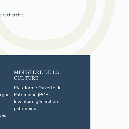
e recherche.
MINISTÈRE DE LA
CULTURE
Plateforme Ouverte du
orgue
Patrimoine (POP)
Inventaire général du
patrimoine
ives