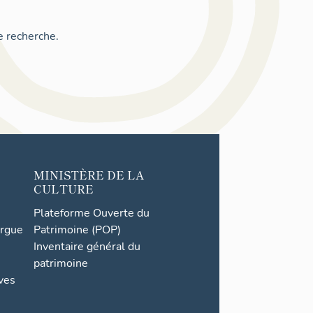
e recherche.
MINISTÈRE DE LA
CULTURE
Plateforme Ouverte du
orgue
Patrimoine (POP)
Inventaire général du
patrimoine
ives