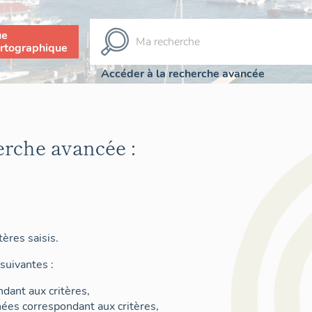
ue
rtographique
Accéder à la recherche avancée
erche avancée :
ères saisis.
suivantes :
dant aux critères,
nées correspondant aux critères,