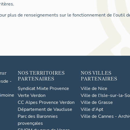
itères.
ur plus de renseignements sur le fonctionnement de l'outil d
zur
NOS TERRITOIRES
NOS VILLES
PARTENAIRES
PARTENAIRES
esde -
Syndicat Mixte Provence
Ville de Nice
rimoine
Verte Verdon
Ville de l'Isle-sur-la-S
CC Alpes Provence Verdon
Ville de Grasse
Département de Vaucluse
Ville d'Apt
Parc des Baronnies
Ville de Cannes - Arch
provençales