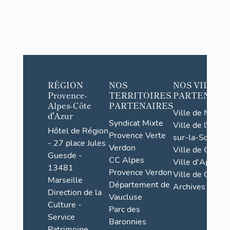
RÉGION
NOS
NOS VILLES
Provence-
TERRITOIRES
PARTENAIR
Alpes-Côte
PARTENAIRES
Ville de Nice
d'Azur
Syndicat Mixte
Ville de l'Isle-
Hôtel de Région
Provence Verte
sur-la-Sorgue
- 27 place Jules
Verdon
Ville de Grasse
Guesde -
CC Alpes
Ville d'Apt
13481
Provence Verdon
Ville de Cannes
Marseille
Département de
Archives
Direction de la
Vaucluse
Culture -
Parc des
Service
Baronnies
Patrimoine