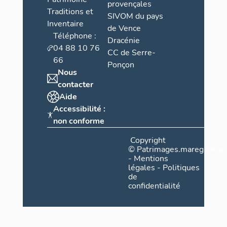
provençales
Traditions et
SIVOM du pays
Inventaire
de Vence
Téléphone :
Dracénie
04 88 10 76
CC de Serre-
66
Ponçon
Nous
contacter
Aide
Accessibilité :
non conforme
Copyright
©
Patrimages.maregionsud
-
Mentions
légales
-
Politiques
de
confidentialité