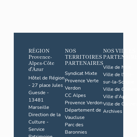
RÉGION
NOS
NOS VILLES
Provence-
TERRITOIRES
PARTENAIR
Alpes-Côte
PARTENAIRES
Ville de Nice
d'Azur
Syndicat Mixte
Ville de l'Isle-
Hôtel de Région
Provence Verte
sur-la-Sorgue
- 27 place Jules
Verdon
Ville de Grasse
Guesde -
CC Alpes
Ville d'Apt
13481
Provence Verdon
Ville de Cannes
Marseille
Département de
Archives
Direction de la
Vaucluse
Culture -
Parc des
Service
Baronnies
Patrimoine