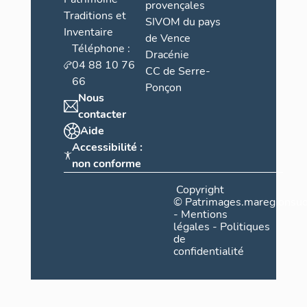
provençales
Traditions et
SIVOM du pays
Inventaire
de Vence
Téléphone :
Dracénie
04 88 10 76
CC de Serre-
66
Ponçon
Nous
contacter
Aide
Accessibilité :
non conforme
Copyright
©
Patrimages.maregionsud
-
Mentions
légales
-
Politiques
de
confidentialité