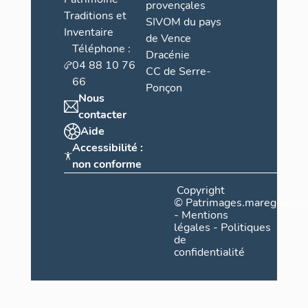
provençales
Traditions et
SIVOM du pays
Inventaire
de Vence
Téléphone :
Dracénie
04 88 10 76
CC de Serre-
66
Ponçon
Nous
contacter
Aide
Accessibilité :
non conforme
Copyright
©
Patrimages.maregionsud
-
Mentions
légales
-
Politiques
de
confidentialité