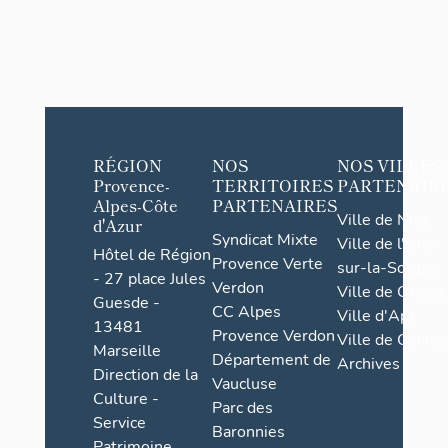
RÉGION
NOS
NOS VILLES
Provence-
TERRITOIRES
PARTENAIR
Alpes-Côte
PARTENAIRES
Ville de Nice
d'Azur
Syndicat Mixte
Ville de l'Isle-
Hôtel de Région
Provence Verte
sur-la-Sorgue
- 27 place Jules
Verdon
Ville de Grasse
Guesde -
CC Alpes
Ville d'Apt
13481
Provence Verdon
Ville de Cannes
Marseille
Département de
Archives
Direction de la
Vaucluse
Culture -
Parc des
Service
Baronnies
Patrimoine