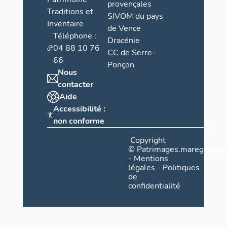
provençales
Traditions et
SIVOM du pays
Inventaire
de Vence
Téléphone :
Dracénie
04 88 10 76
CC de Serre-
66
Ponçon
Nous
contacter
Aide
Accessibilité :
non conforme
Copyright
©
Patrimages.maregionsud
-
Mentions
légales
-
Politiques
de
confidentialité