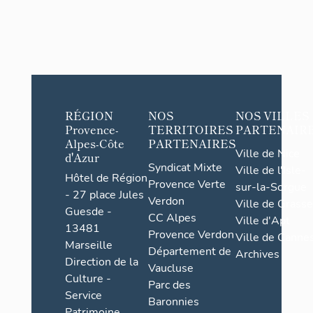
RÉGION
NOS
NOS VILLES
Provence-
TERRITOIRES
PARTENAIR
Alpes-Côte
PARTENAIRES
Ville de Nice
d'Azur
Syndicat Mixte
Ville de l'Isle-
Hôtel de Région
Provence Verte
sur-la-Sorgue
- 27 place Jules
Verdon
Ville de Grasse
Guesde -
CC Alpes
Ville d'Apt
13481
Provence Verdon
Ville de Cannes
Marseille
Département de
Archives
Direction de la
Vaucluse
Culture -
Parc des
Service
Baronnies
Patrimoine