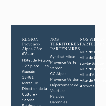
RÉGION
NOS
NOS VILLES
Provence-
TERRITOIRES
PARTENAIR
Alpes-Côte
PARTENAIRES
Ville de Nice
d'Azur
Syndicat Mixte
Ville de l'Isle-
Hôtel de Région
Provence Verte
sur-la-Sorgue
- 27 place Jules
Verdon
Ville de Grasse
Guesde -
CC Alpes
Ville d'Apt
13481
Provence Verdon
Ville de Cannes
Marseille
Département de
Archives
Direction de la
Vaucluse
Culture -
Parc des
Service
Baronnies
Patrimoine