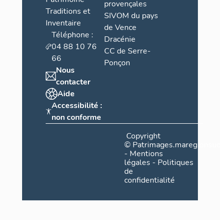
provençales
Traditions et
SIVOM du pays
Inventaire
de Vence
Téléphone :
Dracénie
04 88 10 76
CC de Serre-
66
Ponçon
Nous
contacter
Aide
Accessibilité :
non conforme
Copyright
©
Patrimages.maregionsud
-
Mentions
légales
-
Politiques
de
confidentialité