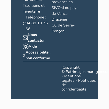
provençales
Traditions et
SIVOM du pays
Inventaire
de Vence
Téléphone :
Dracénie
04 88 10 76
CC de Serre-
66
Ponçon
Nous
contacter
Aide
Accessibilité :
non conforme
Copyright
©
Patrimages.maregionsud
-
Mentions
légales
-
Politiques
de
confidentialité