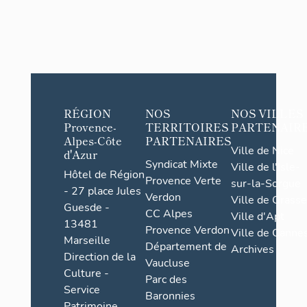
RÉGION
NOS
NOS VILLES
Provence-
TERRITOIRES
PARTENAIR
Alpes-Côte
PARTENAIRES
Ville de Nice
d'Azur
Syndicat Mixte
Ville de l'Isle-
Hôtel de Région
Provence Verte
sur-la-Sorgue
- 27 place Jules
Verdon
Ville de Grasse
Guesde -
CC Alpes
Ville d'Apt
13481
Provence Verdon
Ville de Cannes
Marseille
Département de
Archives
Direction de la
Vaucluse
Culture -
Parc des
Service
Baronnies
Patrimoine