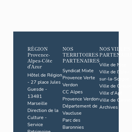
RÉGION
NOS
NOS VILLES
Provence-
TERRITOIRES
PARTENAIR
Alpes-Côte
PARTENAIRES
Ville de Nice
d'Azur
Syndicat Mixte
Ville de l'Isle-
Hôtel de Région
Provence Verte
sur-la-Sorgue
- 27 place Jules
Verdon
Ville de Grasse
Guesde -
CC Alpes
Ville d'Apt
13481
Provence Verdon
Ville de Cannes
Marseille
Département de
Archives
Direction de la
Vaucluse
Culture -
Parc des
Service
Baronnies
Patrimoine