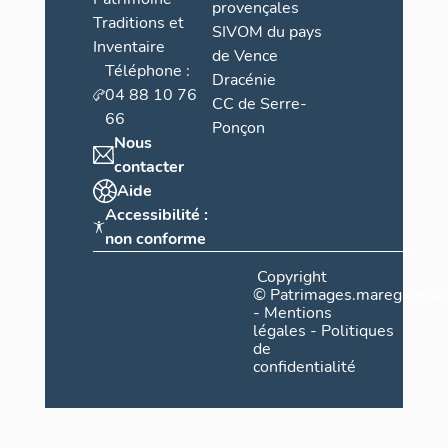
provençales
Traditions et
SIVOM du pays
Inventaire
de Vence
Téléphone :
Dracénie
04 88 10 76
CC de Serre-
66
Ponçon
Nous
contacter
Aide
Accessibilité :
non conforme
Copyright
©
Patrimages.maregionsud
-
Mentions
légales
-
Politiques
de
confidentialité