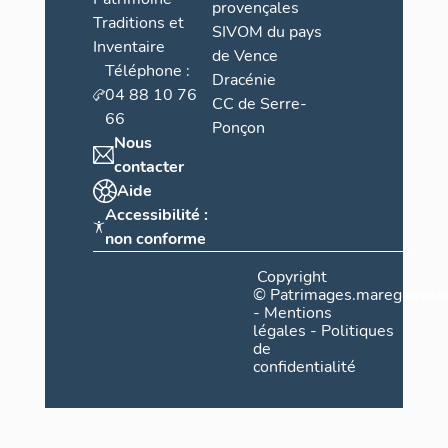
provençales
Traditions et
SIVOM du pays
Inventaire
de Vence
Téléphone :
Dracénie
04 88 10 76
CC de Serre-
66
Ponçon
Nous
contacter
Aide
Accessibilité :
non conforme
Copyright
©
Patrimages.maregionsud
-
Mentions
légales
-
Politiques
de
confidentialité