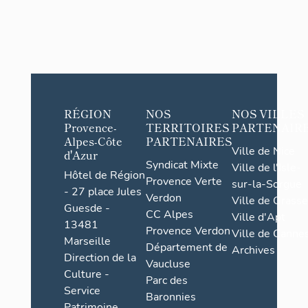
RÉGION
NOS
NOS VILLES
Provence-
TERRITOIRES
PARTENAIR
Alpes-Côte
PARTENAIRES
Ville de Nice
d'Azur
Syndicat Mixte
Ville de l'Isle-
Hôtel de Région
Provence Verte
sur-la-Sorgue
- 27 place Jules
Verdon
Ville de Grasse
Guesde -
CC Alpes
Ville d'Apt
13481
Provence Verdon
Ville de Cannes
Marseille
Département de
Archives
Direction de la
Vaucluse
Culture -
Parc des
Service
Baronnies
Patrimoine