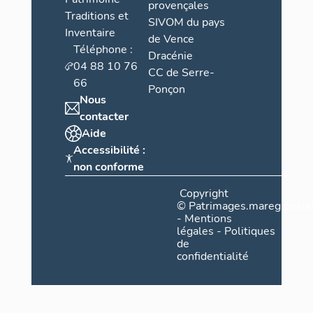
provençales
Traditions et
SIVOM du pays
Inventaire
de Vence
Téléphone :
Dracénie
04 88 10 76
CC de Serre-
66
Ponçon
Nous
contacter
Aide
Accessibilité :
non conforme
Copyright
©
Patrimages.maregionsud
-
Mentions
légales
-
Politiques
de
confidentialité