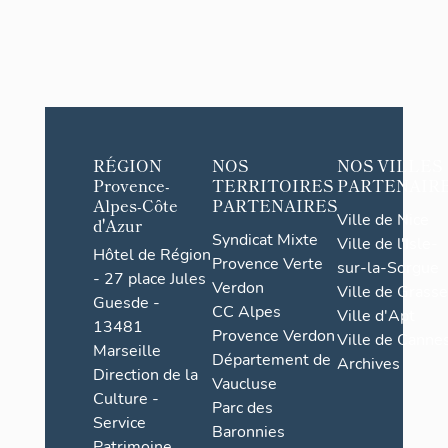
RÉGION
NOS
NOS VILLES
Provence-
TERRITOIRES
PARTENAIR
Alpes-Côte
PARTENAIRES
Ville de Nice
d'Azur
Syndicat Mixte
Ville de l'Isle-
Hôtel de Région
Provence Verte
sur-la-Sorgue
- 27 place Jules
Verdon
Ville de Grasse
Guesde -
CC Alpes
Ville d'Apt
13481
Provence Verdon
Ville de Cannes
Marseille
Département de
Archives
Direction de la
Vaucluse
Culture -
Parc des
Service
Baronnies
Patrimoine