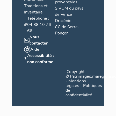
provençales
Traditions et
SIVOM du pays
Inventaire
de Vence
Téléphone :
Dracénie
04 88 10 76
CC de Serre-
66
Ponçon
Nous
contacter
Aide
Accessibilité :
non conforme
Copyright
©
Patrimages.maregionsud
-
Mentions
légales
-
Politiques
de
confidentialité