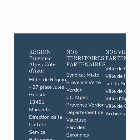
RÉGION
NOS
NOS VILLES
Provence-
TERRITOIRES
PARTENAIR
Alpes-Côte
PARTENAIRES
Ville de Nice
d'Azur
Syndicat Mixte
Ville de l'Isle-
Hôtel de Région
Provence Verte
sur-la-Sorgue
- 27 place Jules
Verdon
Ville de Grasse
Guesde -
CC Alpes
Ville d'Apt
13481
Provence Verdon
Ville de Cannes
Marseille
Département de
Archives
Direction de la
Vaucluse
Culture -
Parc des
Service
Baronnies
Patrimoine