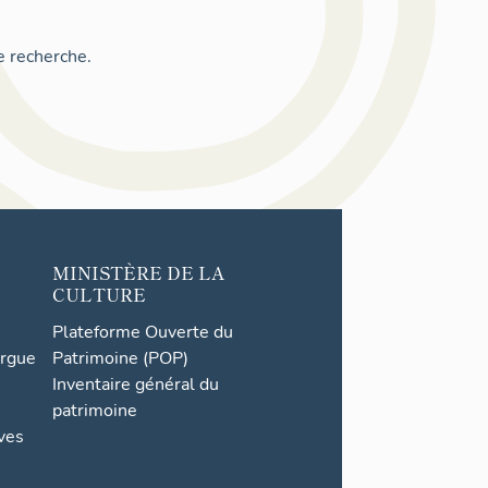
e recherche.
MINISTÈRE DE LA
CULTURE
Plateforme Ouverte du
orgue
Patrimoine (POP)
Inventaire général du
patrimoine
ives