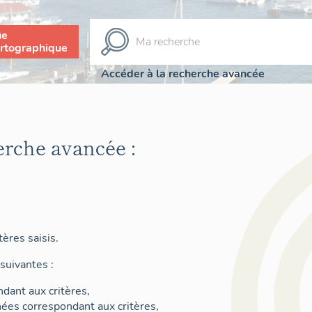
ue
rtographique
Accéder à la recherche avancée
erche avancée :
ères saisis.
suivantes :
dant aux critères,
nées correspondant aux critères,