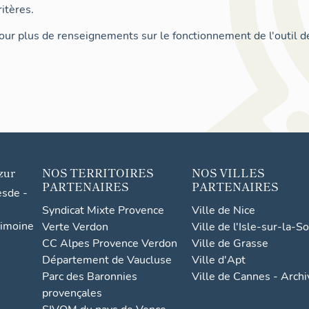
itères.
ur plus de renseignements sur le fonctionnement de l'outil d
zur
NOS TERRITOIRES
NOS VILLES
PARTENAIRES
PARTENAIRES
esde -
Syndicat Mixte Provence
Ville de Nice
rimoine
Verte Verdon
Ville de l'Isle-sur-la-S
CC Alpes Provence Verdon
Ville de Grasse
Département de Vaucluse
Ville d'Apt
Parc des Baronnies
Ville de Cannes - Arch
provençales