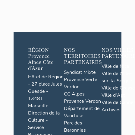
RÉGION
NOS
NOS VILLES
Provence-
TERRITOIRES
PARTENAIR
Alpes-Côte
PARTENAIRES
Ville de Nice
d'Azur
Syndicat Mixte
Ville de l'Isle-
Hôtel de Région
Provence Verte
sur-la-Sorgue
- 27 place Jules
Verdon
Ville de Grasse
Guesde -
CC Alpes
Ville d'Apt
13481
Provence Verdon
Ville de Cannes
Marseille
Département de
Archives
Direction de la
Vaucluse
Culture -
Parc des
Service
Baronnies
Patrimoine