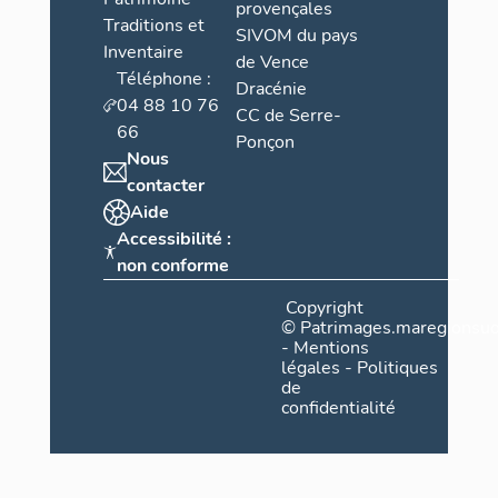
provençales
Traditions et
SIVOM du pays
Inventaire
de Vence
Téléphone :
Dracénie
04 88 10 76
CC de Serre-
66
Ponçon
Nous
contacter
Aide
Accessibilité :
non conforme
Copyright
©
Patrimages.maregionsud
-
Mentions
légales
-
Politiques
de
confidentialité