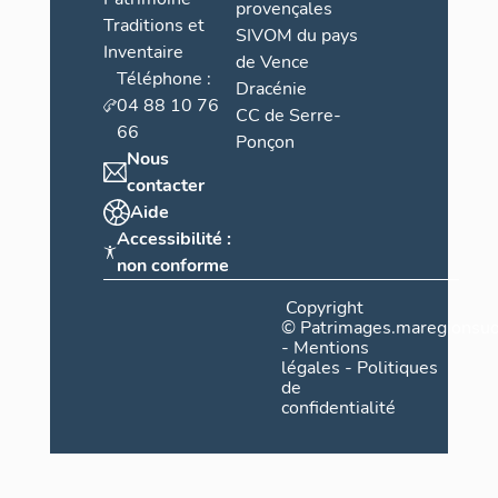
provençales
Traditions et
SIVOM du pays
Inventaire
de Vence
Téléphone :
Dracénie
04 88 10 76
CC de Serre-
66
Ponçon
Nous
contacter
Aide
Accessibilité :
non conforme
Copyright
©
Patrimages.maregionsud
-
Mentions
légales
-
Politiques
de
confidentialité