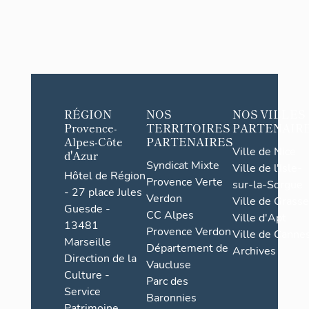
RÉGION
NOS
NOS VILLES
Provence-
TERRITOIRES
PARTENAIR
Alpes-Côte
PARTENAIRES
Ville de Nice
d'Azur
Syndicat Mixte
Ville de l'Isle-
Hôtel de Région
Provence Verte
sur-la-Sorgue
- 27 place Jules
Verdon
Ville de Grasse
Guesde -
CC Alpes
Ville d'Apt
13481
Provence Verdon
Ville de Cannes
Marseille
Département de
Archives
Direction de la
Vaucluse
Culture -
Parc des
Service
Baronnies
Patrimoine