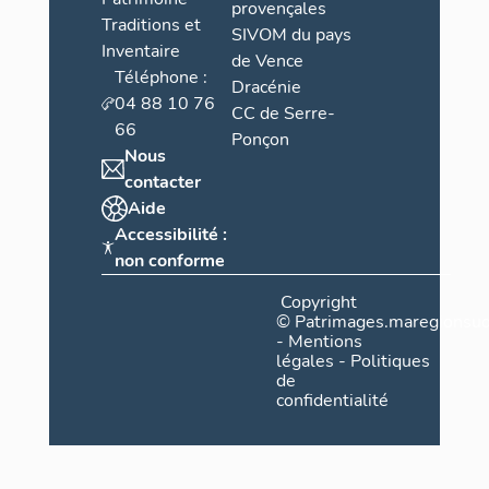
provençales
Traditions et
SIVOM du pays
Inventaire
de Vence
Téléphone :
Dracénie
04 88 10 76
CC de Serre-
66
Ponçon
Nous
contacter
Aide
Accessibilité :
non conforme
Copyright
©
Patrimages.maregionsud
-
Mentions
légales
-
Politiques
de
confidentialité