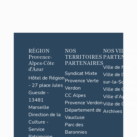
RÉGION
NOS
NOS VILLES
Provence-
TERRITOIRES
PARTENAIR
Alpes-Côte
PARTENAIRES
Ville de Nice
d'Azur
Syndicat Mixte
Ville de l'Isle-
Hôtel de Région
Provence Verte
sur-la-Sorgue
- 27 place Jules
Verdon
Ville de Grasse
Guesde -
CC Alpes
Ville d'Apt
13481
Provence Verdon
Ville de Cannes
Marseille
Département de
Archives
Direction de la
Vaucluse
Culture -
Parc des
Service
Baronnies
Patrimoine