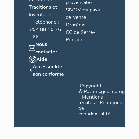
provençales
Traditions et
SIVOM du pays
Inventaire
de Vence
Téléphone :
Dracénie
04 88 10 76
CC de Serre-
66
Ponçon
Nous
contacter
Aide
Accessibilité :
non conforme
Copyright
©
Patrimages.maregionsud
-
Mentions
légales
-
Politiques
de
confidentialité