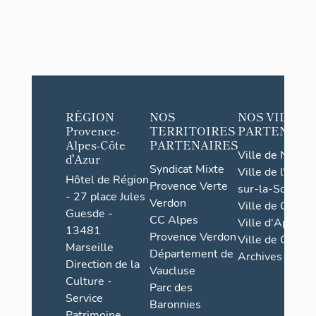
RÉGION
NOS
NOS VILLES
Provence-
TERRITOIRES
PARTENAIR
Alpes-Côte
PARTENAIRES
Ville de Nice
d'Azur
Syndicat Mixte
Ville de l'Isle-
Hôtel de Région
Provence Verte
sur-la-Sorgue
- 27 place Jules
Verdon
Ville de Grasse
Guesde -
CC Alpes
Ville d'Apt
13481
Provence Verdon
Ville de Cannes
Marseille
Département de
Archives
Direction de la
Vaucluse
Culture -
Parc des
Service
Baronnies
Patrimoine