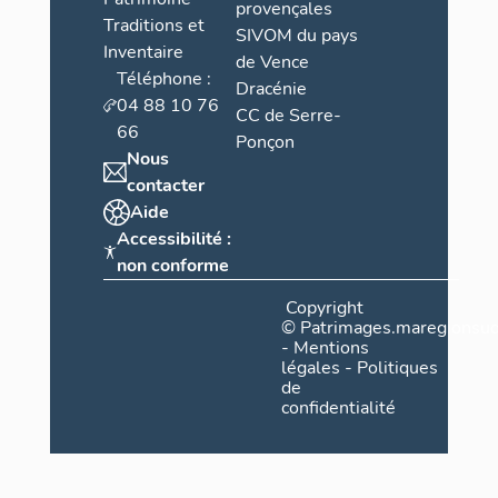
provençales
Traditions et
SIVOM du pays
Inventaire
de Vence
Téléphone :
Dracénie
04 88 10 76
CC de Serre-
66
Ponçon
Nous
contacter
Aide
Accessibilité :
non conforme
Copyright
©
Patrimages.maregionsud
-
Mentions
légales
-
Politiques
de
confidentialité