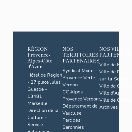
RÉGION
NOS
NOS VILLES
Provence-
TERRITOIRES
PARTENAIR
Alpes-Côte
PARTENAIRES
Ville de Nice
d'Azur
Syndicat Mixte
Ville de l'Isle-
Hôtel de Région
Provence Verte
sur-la-Sorgue
- 27 place Jules
Verdon
Ville de Grasse
Guesde -
CC Alpes
Ville d'Apt
13481
Provence Verdon
Ville de Cannes
Marseille
Département de
Archives
Direction de la
Vaucluse
Culture -
Parc des
Service
Baronnies
Patrimoine