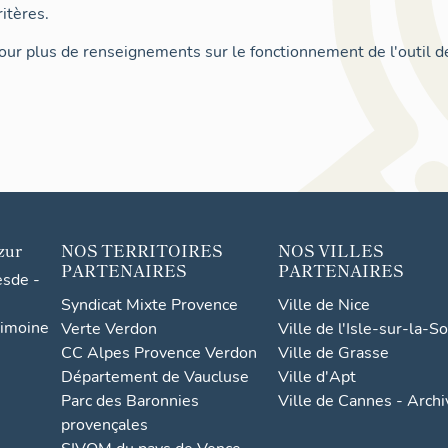
itères.
ur plus de renseignements sur le fonctionnement de l'outil d
zur
NOS TERRITOIRES
NOS VILLES
PARTENAIRES
PARTENAIRES
esde -
Syndicat Mixte Provence
Ville de Nice
rimoine
Verte Verdon
Ville de l'Isle-sur-la-S
CC Alpes Provence Verdon
Ville de Grasse
Département de Vaucluse
Ville d'Apt
Parc des Baronnies
Ville de Cannes - Arch
provençales