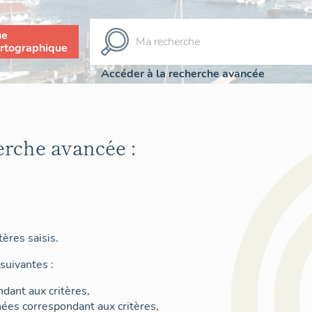
ue
rtographique
Accéder à la recherche avancée
erche avancée :
ères saisis.
suivantes :
dant aux critères,
nées correspondant aux critères,