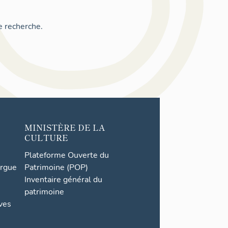
e recherche.
MINISTÈRE DE LA
CULTURE
Plateforme Ouverte du
orgue
Patrimoine (POP)
Inventaire général du
patrimoine
ives