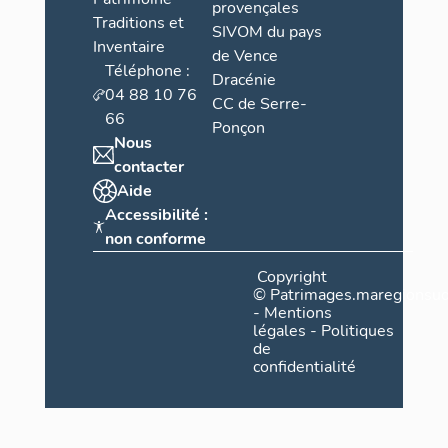
provençales
Traditions et
SIVOM du pays
Inventaire
de Vence
Téléphone :
Dracénie
04 88 10 76
CC de Serre-
66
Ponçon
Nous
contacter
Aide
Accessibilité :
non conforme
Copyright
©
Patrimages.maregionsud
-
Mentions
légales
-
Politiques
de
confidentialité