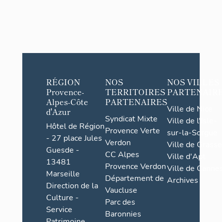
RÉGION
NOS
NOS VILLES
Provence-
TERRITOIRES
PARTENAIR
Alpes-Côte
PARTENAIRES
Ville de Nice
d'Azur
Syndicat Mixte
Ville de l'Isle-
Hôtel de Région
Provence Verte
sur-la-Sorgue
- 27 place Jules
Verdon
Ville de Grasse
Guesde -
CC Alpes
Ville d'Apt
13481
Provence Verdon
Ville de Cannes
Marseille
Département de
Archives
Direction de la
Vaucluse
Culture -
Parc des
Service
Baronnies
Patrimoine