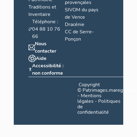
provençales
Traditions et
SIVOM du pays
Inventaire
de Vence
Téléphone :
Dracénie
04 88 10 76
CC de Serre-
66
Ponçon
Nous
contacter
Aide
Accessibilité :
non conforme
Copyright
©
Patrimages.maregionsud
-
Mentions
légales
-
Politiques
de
confidentialité