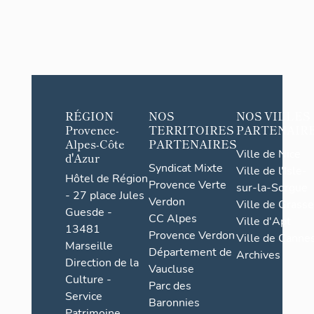
RÉGION
NOS
NOS VILLES
Provence-
TERRITOIRES
PARTENAIR
Alpes-Côte
PARTENAIRES
Ville de Nice
d'Azur
Syndicat Mixte
Ville de l'Isle-
Hôtel de Région
Provence Verte
sur-la-Sorgue
- 27 place Jules
Verdon
Ville de Grasse
Guesde -
CC Alpes
Ville d'Apt
13481
Provence Verdon
Ville de Cannes
Marseille
Département de
Archives
Direction de la
Vaucluse
Culture -
Parc des
Service
Baronnies
Patrimoine