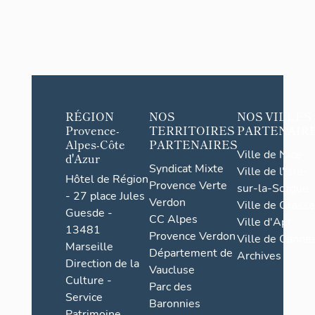
RÉGION
NOS
NOS VILLES
Provence-
TERRITOIRES
PARTENAIR
Alpes-Côte
PARTENAIRES
Ville de Nice
d'Azur
Syndicat Mixte
Ville de l'Isle-
Hôtel de Région
Provence Verte
sur-la-Sorgue
- 27 place Jules
Verdon
Ville de Grasse
Guesde -
CC Alpes
Ville d'Apt
13481
Provence Verdon
Ville de Cannes
Marseille
Département de
Archives
Direction de la
Vaucluse
Culture -
Parc des
Service
Baronnies
Patrimoine