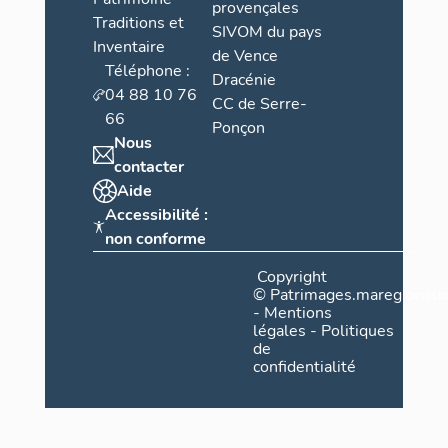
provençales
Traditions et
SIVOM du pays
Inventaire
de Vence
Téléphone :
Dracénie
04 88 10 76
CC de Serre-
66
Ponçon
Nous
contacter
Aide
Accessibilité :
non conforme
Copyright
©
Patrimages.maregionsud
-
Mentions
légales
-
Politiques
de
confidentialité