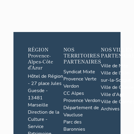
RÉGION
NOS
NOS VILLES
Provence-
TERRITOIRES
PARTENAIR
Alpes-Côte
PARTENAIRES
Ville de Nice
d'Azur
Syndicat Mixte
Ville de l'Isle-
Hôtel de Région
Provence Verte
sur-la-Sorgue
- 27 place Jules
Verdon
Ville de Grasse
Guesde -
CC Alpes
Ville d'Apt
13481
Provence Verdon
Ville de Cannes
Marseille
Département de
Archives
Direction de la
Vaucluse
Culture -
Parc des
Service
Baronnies
Patrimoine