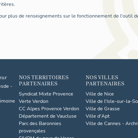
itères.
ur plus de renseignements sur le fonctionnement de l'outil d
zur
NOS TERRITOIRES
NOS VILLES
PARTENAIRES
PARTENAIRES
esde -
Syndicat Mixte Provence
Ville de Nice
rimoine
Verte Verdon
Ville de l'Isle-sur-la-S
CC Alpes Provence Verdon
Ville de Grasse
Département de Vaucluse
Ville d'Apt
Parc des Baronnies
Ville de Cannes - Arch
provençales