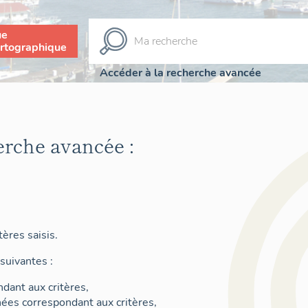
ue
rtographique
Accéder à la recherche avancée
erche avancée :
ères saisis.
suivantes :
dant aux critères,
nées correspondant aux critères,