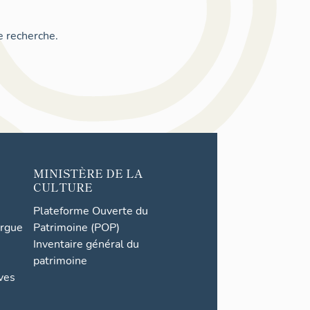
e recherche.
MINISTÈRE DE LA
CULTURE
Plateforme Ouverte du
orgue
Patrimoine (POP)
Inventaire général du
patrimoine
ives