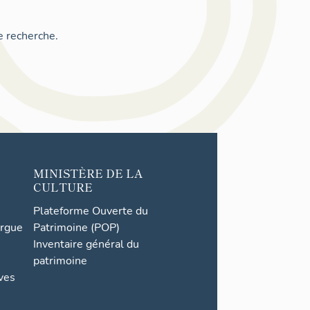
e recherche.
MINISTÈRE DE LA
CULTURE
Plateforme Ouverte du
orgue
Patrimoine (POP)
Inventaire général du
patrimoine
ives