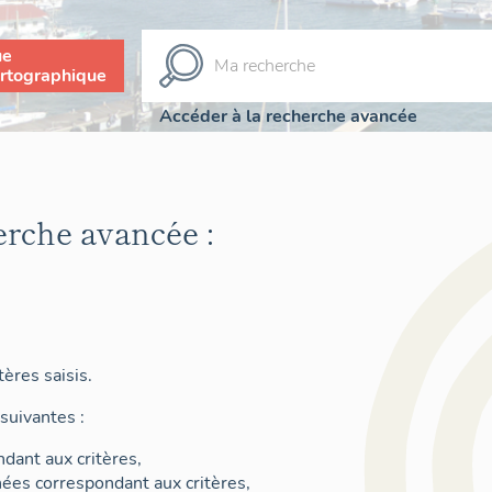
ue
rtographique
Accéder à la recherche avancée
erche avancée :
ères saisis.
suivantes :
dant aux critères,
nées correspondant aux critères,