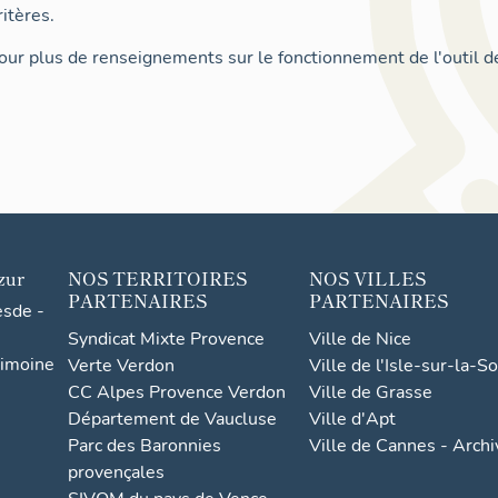
itères.
ur plus de renseignements sur le fonctionnement de l'outil d
zur
NOS TERRITOIRES
NOS VILLES
PARTENAIRES
PARTENAIRES
esde -
Syndicat Mixte Provence
Ville de Nice
rimoine
Verte Verdon
Ville de l'Isle-sur-la-S
CC Alpes Provence Verdon
Ville de Grasse
Département de Vaucluse
Ville d'Apt
Parc des Baronnies
Ville de Cannes - Arch
provençales