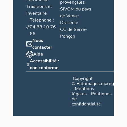
provençales
Traditions et
SIVOM du pays
Inventaire
de Vence
Téléphone :
Dracénie
04 88 10 76
CC de Serre-
66
Ponçon
Nous
contacter
Aide
Accessibilité :
non conforme
Copyright
©
Patrimages.maregionsud
-
Mentions
légales
-
Politiques
de
confidentialité