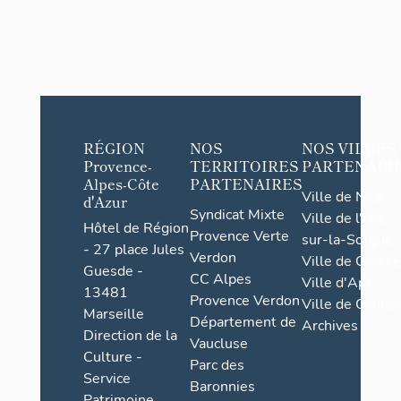
RÉGION
NOS
NOS VILLES
Provence-
TERRITOIRES
PARTENAIR
Alpes-Côte
PARTENAIRES
Ville de Nice
d'Azur
Syndicat Mixte
Ville de l'Isle-
Hôtel de Région
Provence Verte
sur-la-Sorgue
- 27 place Jules
Verdon
Ville de Grasse
Guesde -
CC Alpes
Ville d'Apt
13481
Provence Verdon
Ville de Cannes
Marseille
Département de
Archives
Direction de la
Vaucluse
Culture -
Parc des
Service
Baronnies
Patrimoine