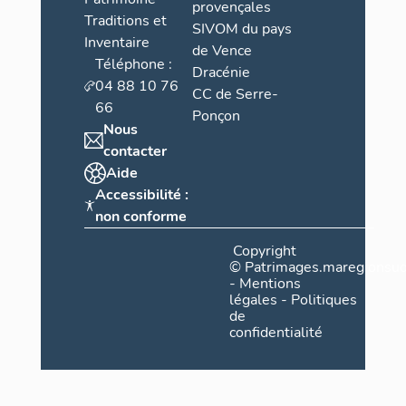
provençales
Traditions et
SIVOM du pays
Inventaire
de Vence
Téléphone :
Dracénie
04 88 10 76
CC de Serre-
66
Ponçon
Nous
contacter
Aide
Accessibilité :
non conforme
Copyright
©
Patrimages.maregionsud
-
Mentions
légales
-
Politiques
de
confidentialité