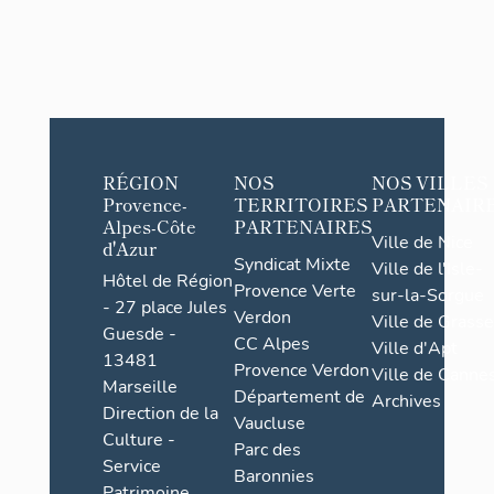
RÉGION
NOS
NOS VILLES
Provence-
TERRITOIRES
PARTENAIR
Alpes-Côte
PARTENAIRES
Ville de Nice
d'Azur
Syndicat Mixte
Ville de l'Isle-
Hôtel de Région
Provence Verte
sur-la-Sorgue
- 27 place Jules
Verdon
Ville de Grasse
Guesde -
CC Alpes
Ville d'Apt
13481
Provence Verdon
Ville de Cannes
Marseille
Département de
Archives
Direction de la
Vaucluse
Culture -
Parc des
Service
Baronnies
Patrimoine