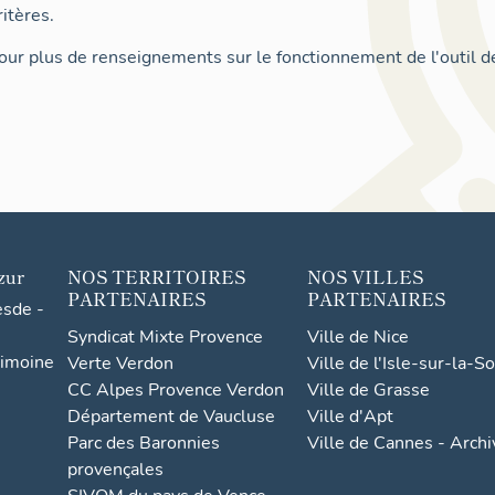
itères.
ur plus de renseignements sur le fonctionnement de l'outil d
zur
NOS TERRITOIRES
NOS VILLES
PARTENAIRES
PARTENAIRES
esde -
Syndicat Mixte Provence
Ville de Nice
rimoine
Verte Verdon
Ville de l'Isle-sur-la-S
CC Alpes Provence Verdon
Ville de Grasse
Département de Vaucluse
Ville d'Apt
Parc des Baronnies
Ville de Cannes - Arch
provençales