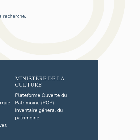
e recherche.
MINISTÈRE DE LA
CULTURE
Plateforme Ouverte du
orgue
Patrimoine (POP)
Inventaire général du
patrimoine
ives