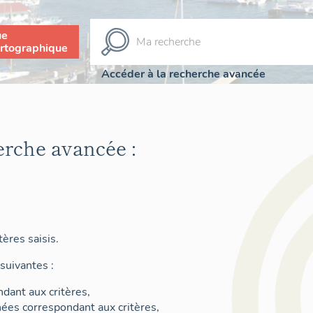
ue
rtographique
Accéder à la recherche avancée
erche avancée :
ères saisis.
suivantes :
dant aux critères,
nées correspondant aux critères,