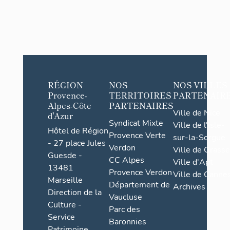
RÉGION
NOS
NOS VILLES
Provence-
TERRITOIRES
PARTENAIR
Alpes-Côte
PARTENAIRES
Ville de Nice
d'Azur
Syndicat Mixte
Ville de l'Isle-
Hôtel de Région
Provence Verte
sur-la-Sorgue
- 27 place Jules
Verdon
Ville de Grasse
Guesde -
CC Alpes
Ville d'Apt
13481
Provence Verdon
Ville de Cannes
Marseille
Département de
Archives
Direction de la
Vaucluse
Culture -
Parc des
Service
Baronnies
Patrimoine