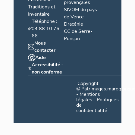
provençales
Traditions et
SIVOM du pays
Inventaire
de Vence
Téléphone :
Dracénie
04 88 10 76
CC de Serre-
66
Ponçon
Nous
contacter
Aide
Accessibilité :
non conforme
Copyright
©
Patrimages.maregionsud
-
Mentions
légales
-
Politiques
de
confidentialité