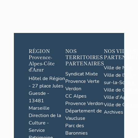
RÉGION
NOS
NOS VILLES
Provence-
TERRITOIRES
PARTENAIR
Alpes-Côte
PARTENAIRES
Ville de Nice
d'Azur
Syndicat Mixte
Ville de l'Isle-
Hôtel de Région
Provence Verte
sur-la-Sorgue
- 27 place Jules
Verdon
Ville de Grasse
Guesde -
CC Alpes
Ville d'Apt
13481
Provence Verdon
Ville de Cannes
Marseille
Département de
Archives
Direction de la
Vaucluse
Culture -
Parc des
Service
Baronnies
Patrimoine