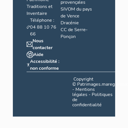
provençales
Traditions et
SIVOM du pays
Inventaire
de Vence
Téléphone :
Dracénie
04 88 10 76
CC de Serre-
66
Ponçon
Nous
contacter
Aide
Accessibilité :
non conforme
Copyright
©
Patrimages.maregionsud
-
Mentions
légales
-
Politiques
de
confidentialité