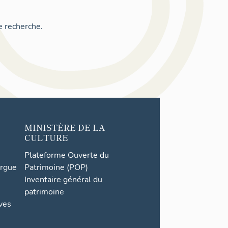
e recherche.
MINISTÈRE DE LA
CULTURE
Plateforme Ouverte du
orgue
Patrimoine (POP)
Inventaire général du
patrimoine
ives