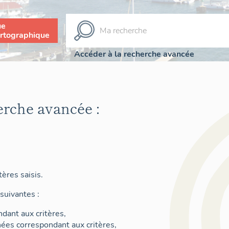
ue
rtographique
Accéder à la recherche avancée
erche avancée :
ères saisis.
suivantes :
dant aux critères,
nées correspondant aux critères,