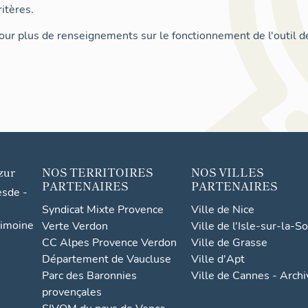
itères.
ur plus de renseignements sur le fonctionnement de l'outil d
zur
NOS TERRITOIRES
NOS VILLES
PARTENAIRES
PARTENAIRES
esde -
Syndicat Mixte Provence
Ville de Nice
rimoine
Verte Verdon
Ville de l'Isle-sur-la-S
CC Alpes Provence Verdon
Ville de Grasse
Département de Vaucluse
Ville d'Apt
Parc des Baronnies
Ville de Cannes - Arch
provençales